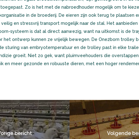
 toegepast. Zo is het met de nabroedhouder mogelijk om te kiezen
rkorganisatie in de broederij. De eieren zijn ook terug te plaatsen 
 veilig en stressvrij transport mogelijk naar de stal. Het aanbieden
born-systeem is dat al direct aanwezig, want na uitkomst is de tra
r het ontwerp kunnen ze vrijelijk bewegen. De One2born trolley b
oede sturing van embryotemperatuur en de trolley past in elke trail
dizie groeit. Niet zo gek, want pluimveehouders die overstappen z
bruik en meer gezonde en robuuste dieren, met een hoger rendemen
orige bericht
Volgende ber