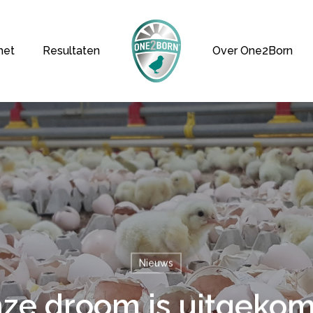
het
Resultaten
Over One2Born
Nieuws
ze droom is uitgeko