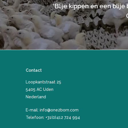
‘Blije kippen en een blije
Contact
Loopkantstraat 25
​5405 AC Uden
Nederland
E-mail:
info@one2born.com
Telefoon:
+31(0)412 724 994