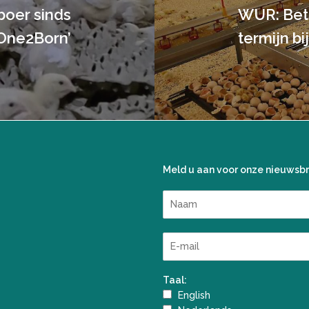
 boer sinds
WUR: Bet
One2Born’
termijn bi
Meld u aan voor onze nieuwsbr
Taal:
English