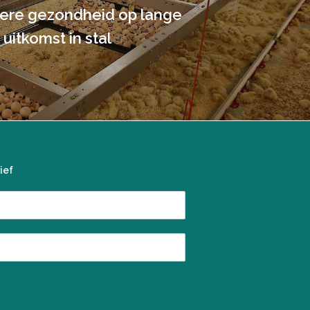
ere gezondheid op lange
j uitkomst in stal
ief