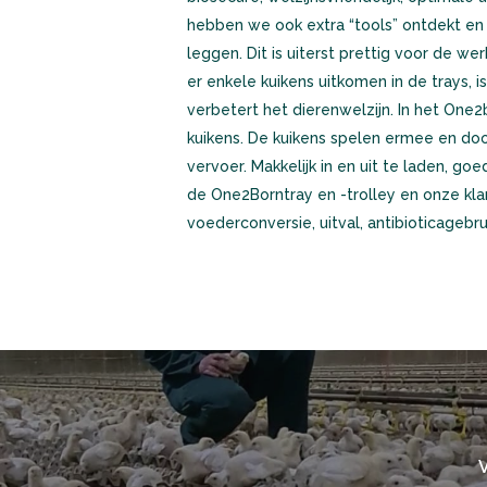
hebben we ook extra “tools” ontdekt en
leggen. Dit is uiterst prettig voor de we
er enkele kuikens uitkomen in de trays, is
verbetert het dierenwelzijn. In het One2
kuikens. De kuikens spelen ermee en doo
vervoer. Makkelijk in en uit te laden, g
de One2Borntray en -trolley en onze klan
voederconversie, uitval, antibioticage
V