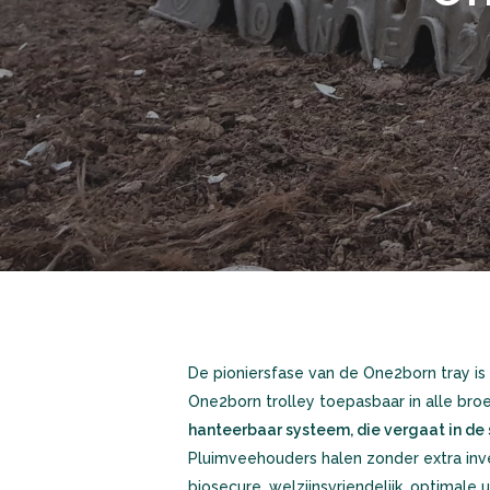
De pioniersfase van de One2born tray is
One2born trolley toepasbaar in alle broe
hanteerbaar systeem, die vergaat in de 
Pluimveehouders halen zonder extra inv
biosecure, welzijnsvriendelijk, optimal