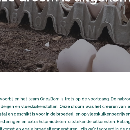
 voorbij en het team One2Born is trots op de voortgang. De nabr
derijen en vleeskuikenstallen.
Onze droom was het creëren van een
stal en geschikt is voor in de broederij en op vleeskuikenbedrijv
esteringen en extra hulpmiddelen uitstekende uitkomsten. Belang
e uitkomst en egale broedeitemperaturen, zijn geïntegreerd in de 