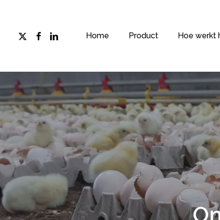
Skip
to
main
x-
facebook
linkedin
Home
Product
Hoe werkt 
twitter
content
On