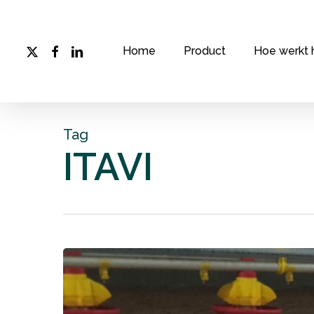
Skip
to
main
x-
facebook
linkedin
Home
Product
Hoe werkt 
twitter
content
Tag
ITAVI
Hoog
uitkomstpercentage
en
zware