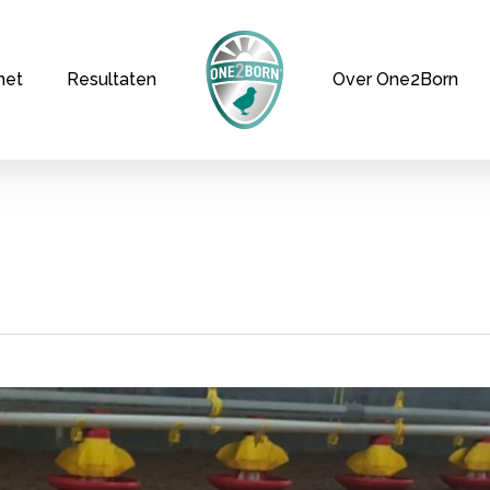
het
Resultaten
Over One2Born