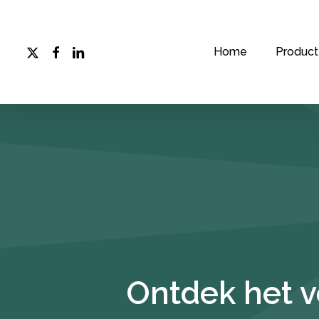
Skip
to
main
x-
facebook
linkedin
Home
Product
twitter
content
Ontdek het v