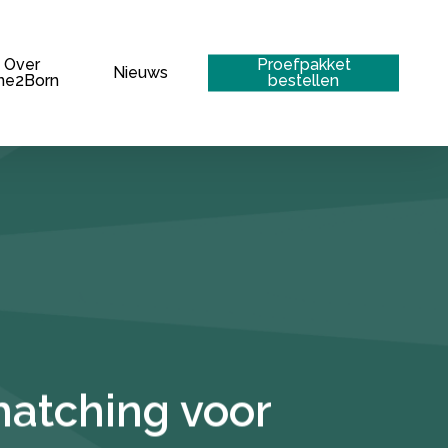
Menu
Over
Proefpakket
Nieuws
ne2Born
bestellen
hatching voor