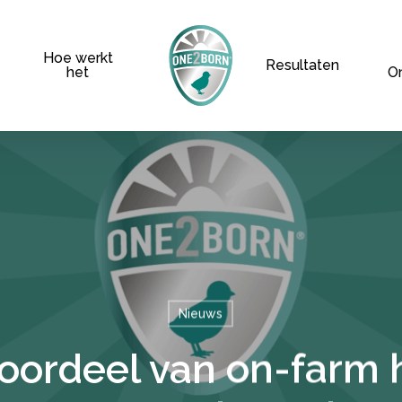
Hoe werkt
Resultaten
het
O
Nieuws
oordeel van on-farm 