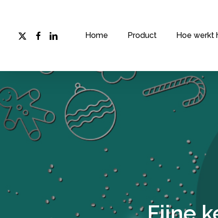
Skip
to
main
x-
facebook
linkedin
Home
Product
Hoe werkt 
twitter
content
Fijne 