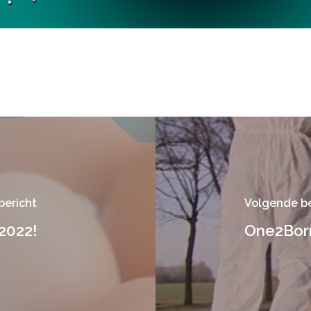
bericht
Volgende be
2022!
One2Born 