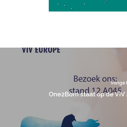
Vorige 
One2Born staat op de VIV 