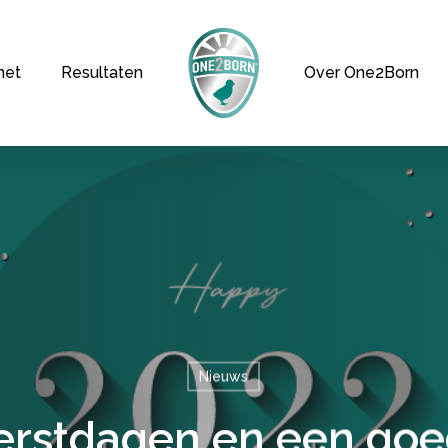
het
Resultaten
Over One2Born
Nieuws
kerstdagen en een goe