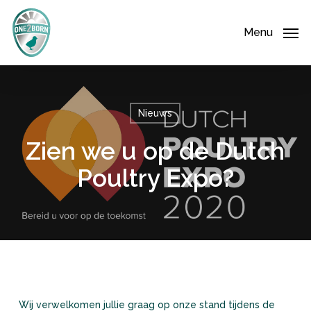
Skip
Menu
to
Menu
main
content
Nieuws
Zien we u op de Dutch
Poultry Expo?
Wij verwelkomen jullie graag op onze stand tijdens de