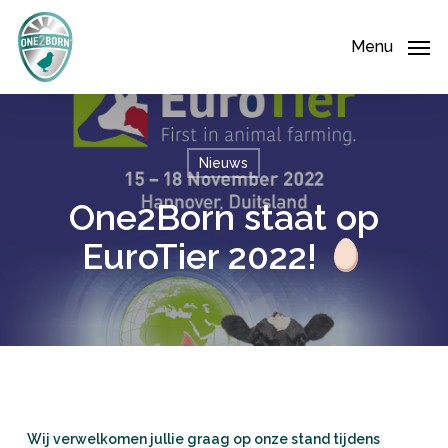
Skip
Menu
to
Menu
main
content
Nieuws
One2Born staat op
EuroTier 2022!
Wij verwelkomen jullie graag op onze stand tijdens